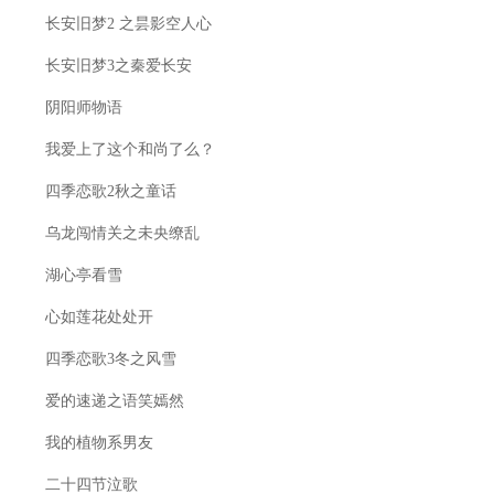
长安旧梦2 之昙影空人心
长安旧梦3之秦爱长安
阴阳师物语
我爱上了这个和尚了么？
四季恋歌2秋之童话
乌龙闯情关之未央缭乱
湖心亭看雪
心如莲花处处开
四季恋歌3冬之风雪
爱的速递之语笑嫣然
我的植物系男友
二十四节泣歌