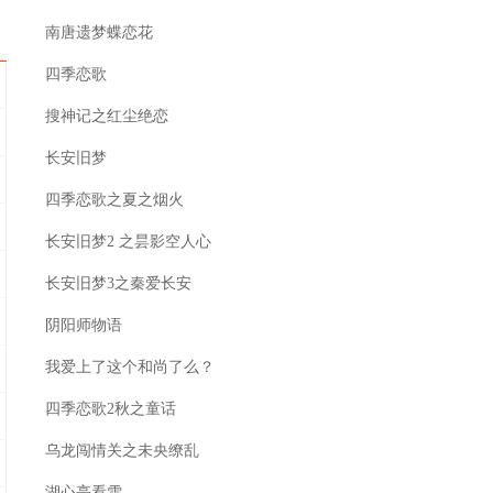
南唐遗梦蝶恋花
四季恋歌
搜神记之红尘绝恋
长安旧梦
四季恋歌之夏之烟火
长安旧梦2 之昙影空人心
长安旧梦3之秦爱长安
阴阳师物语
我爱上了这个和尚了么？
四季恋歌2秋之童话
乌龙闯情关之未央缭乱
湖心亭看雪