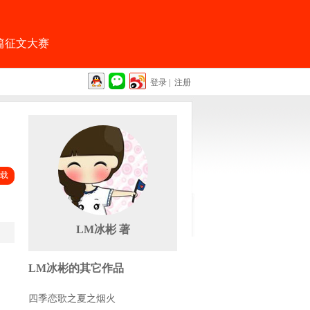
篇征文大赛
登录
|
注册
载
LM冰彬 著
LM冰彬的其它作品
四季恋歌之夏之烟火