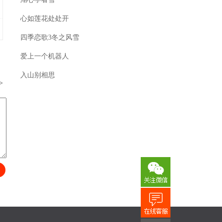
心如莲花处处开
四季恋歌3冬之风雪
爱上一个机器人
入山别相思
>