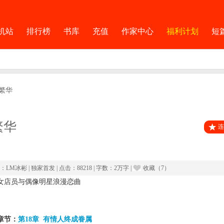
机站
排行榜
书库
充值
作家中心
福利计划
短
繁华
繁华
连
：
LM冰彬
|
独家首发
|
点击：
88218
|
字数：2万字
|
收藏（
7
）
女店员与偶像明星浪漫恋曲
章节：
第18章  有情人终成眷属