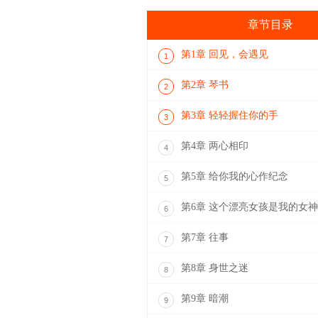
章节目录
第1章 回见，会遇见
1
第2章 琴书
2
第3章 轻轻握住你的手
3
第4章 两心相印
4
第5章 给你我的心作纪念
5
第6章 这个漂亮女孩是我的女神
6
第7章 往事
7
第8章 身世之迷
8
第9章 暗潮
9