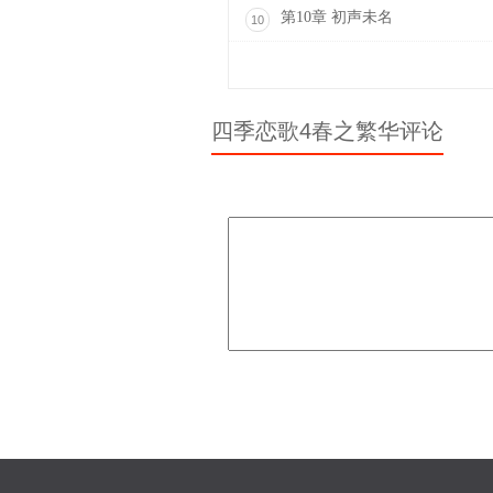
第10章 初声未名
10
四季恋歌4春之繁华评论