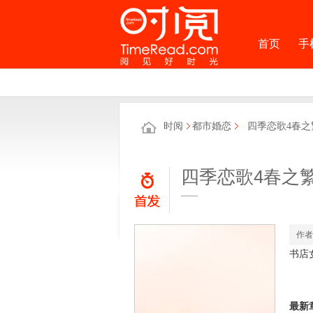
首页
手
时阅
都市婚恋
四季恋歌4春之
四季恋歌4春之
——
作者
书店
最新