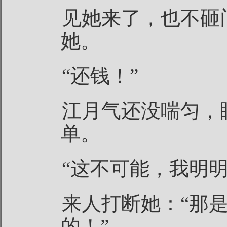
见她来了，也不砸
她。
“还钱！”
江月气还没喘匀，
单。
“这不可能，我明明
来人打断她：“那
的！”