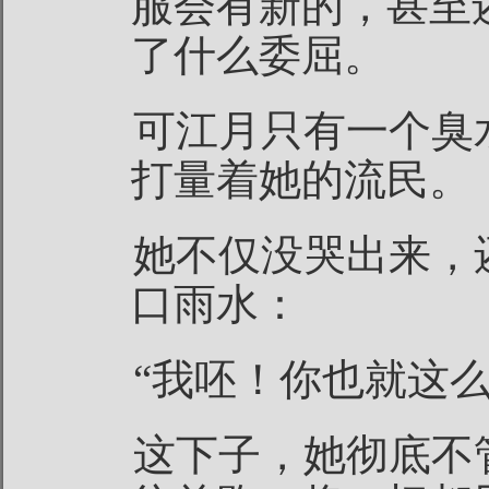
服会有新的，甚至
了什么委屈。
可江月只有一个臭
打量着她的流民。
她不仅没哭出来，
口雨水：
“我呸！你也就这么
这下子，她彻底不