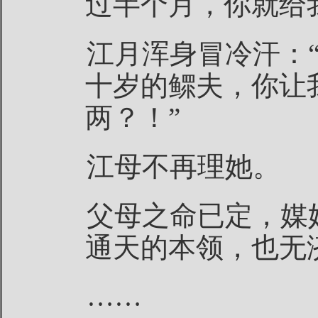
过半个月，你就给
江月浑身冒冷汗：
十岁的鳏夫，你让
两？！”
江母不再理她。
父母之命已定，媒
通天的本领，也无
……