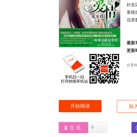
好友
童晓
花香
最新
更新时间
分享
开始阅读
加
0