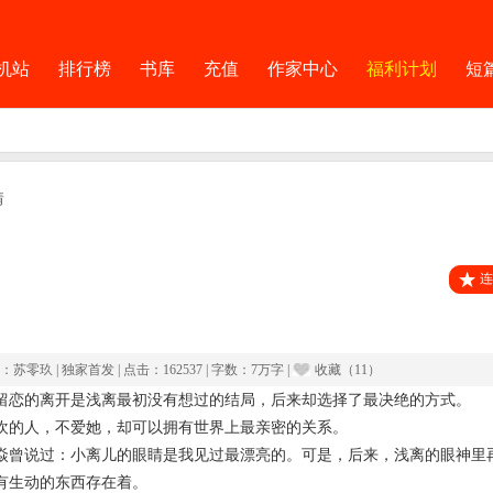
机站
排行榜
书库
充值
作家中心
福利计划
短
情
连
：
苏零玖
|
独家首发
|
点击：
162537
|
字数：7万字
|
收藏（
11
）
留恋的离开是浅离最初没有想过的结局，后来却选择了最决绝的方式。

欢的人，不爱她，却可以拥有世界上最亲密的关系。

焱曾说过：小离儿的眼睛是我见过最漂亮的。可是，后来，浅离的眼神里
有生动的东西存在着。
