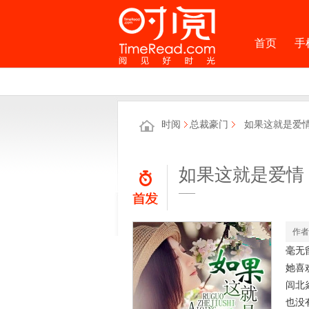
首页
手
时阅
总裁豪门
如果这就是爱
如果这就是爱情
——
作者
毫无
她喜
闾北
也没