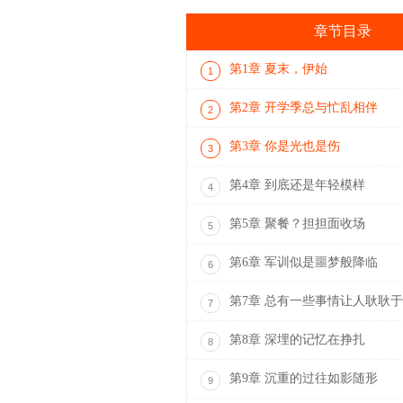
章节目录
第1章 夏末，伊始
1
第2章 开学季总与忙乱相伴
2
第3章 你是光也是伤
3
第4章 到底还是年轻模样
4
第5章 聚餐？担担面收场
5
第6章 军训似是噩梦般降临
6
第7章 总有一些事情让人耿耿
7
第8章 深埋的记忆在挣扎
8
第9章 沉重的过往如影随形
9