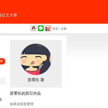
篇征文大赛
登录
|
注册
载
苏零玖 著
苏零玖的其它作品
再
如果这就是爱情