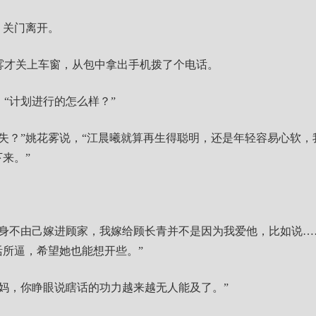
，关门离开。
雾才关上车窗，从包中拿出手机拨了个电话。
“计划进行的怎么样？”
闪失？”姚花雾说，“江晨曦就算再生得聪明，还是年轻容易心软
来。”
我身不由己嫁进顾家，我嫁给顾长青并不是因为我爱他，比如说…
活所逼，希望她也能想开些。”
“妈，你睁眼说瞎话的功力越来越无人能及了。”