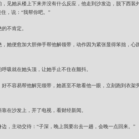
的，见她从楼上下来并没有什么反应，他走到沙发边，脱下西装
住，说：“我帮你吧。”
绝的不肯定。
绝，她便愈加大胆伸手帮他解领带，动作因为紧张显得笨拙，心
的呼吸就在她头顶，让她手止不住在颤抖。
，好不容易帮他解完领带，她甚至不敢看他一眼，立刻跑到衣架
斜靠在沙发上，开了电视，看财经新闻。
身边，主动交待：“子深，晚上我要出去一趟，会晚一点回来。”