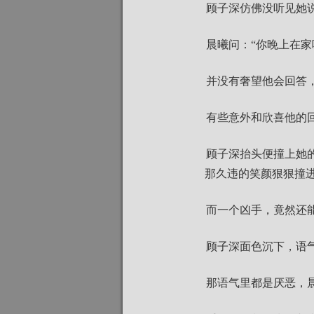
顾子深仿佛没听见她
晨曦问：“你晚上在家
并没有奢望他会回答
有些意外和欣喜他的
顾子深抬头便撞上她
那久违的笑颜狠狠撞
而一个凶手，竟然还
顾子深面色沉下，语
那语气里都是厌恶，