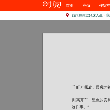
首页
充值
作家
我想和你过好这人生
我
千叮万嘱后，晨曦才
刚离开车，黑色的宾
这件事。”