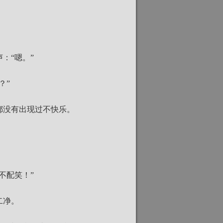
：“嗯。”
？”
都没有出现过不快乐。
不配笑！”
二净。