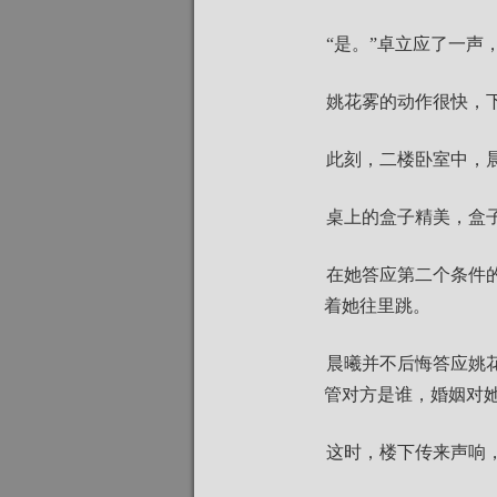
“是。”卓立应了一声
姚花雾的动作很快，
此刻，二楼卧室中，
桌上的盒子精美，盒
在她答应第二个条件
着她往里跳。
晨曦并不后悔答应姚
管对方是谁，婚姻对
这时，楼下传来声响