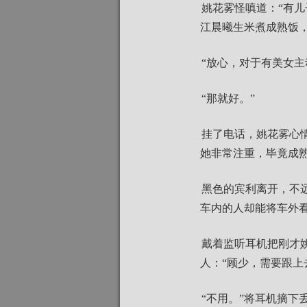
姚花雾怪嗔道：“有
江晨曦生米煮成熟饭，
“放心，对于有美女主
“那就好。”
挂了电话，姚花雾心
她非常注重，毕竟成
黑色的宾利离开，不
车内的人却能将车外
戴着监听耳机把刚才
人：“顾少，需要跟上
“不用。”将耳机摘下