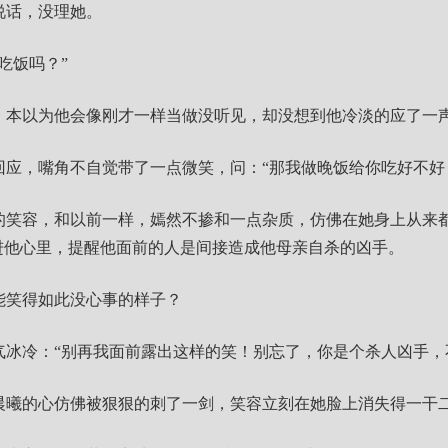
说话，没理她。
吃饭吗？”
，本以为他会像刚才一样当做没听见，却没想到他冷淡的应了一声
回应，嘴角不自觉带了一点微笑，问：“那我做晚饭给你吃好不好
的笑容，和以前一样，嫣然不掺和一点杂质，仿佛在她身上从来
进他心里，提醒他面前的人是间接造成他母亲自杀的凶手。
能笑得如此没心事的样子？
气冰冷：“别再我面前露出这样的笑！别忘了，你是个杀人凶手，
晨曦的心仿佛被狠狠的刺了一剑，笑容立刻在她脸上消失得一干