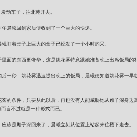
，发动车子，往北苑开去。
下午晨曦回到家后便收到了一个巨大的快递。
晨曦盯着桌子上巨大的盒子已经发了一个小时的呆。
子里面的东西更奢华，这是姚花雾特意跟她准备晚上出席饭局的
的后一秒，姚花雾迅速提出晚上的饭局，晨曦便知道姚花雾一早
花雾的条件，只要从此以后，再也没有人能威胁她从顾子深身边
她而言不过就是一种形式而已。
，应该是顾子深回来了，晨曦立刻从位置上站起来往楼下走去。