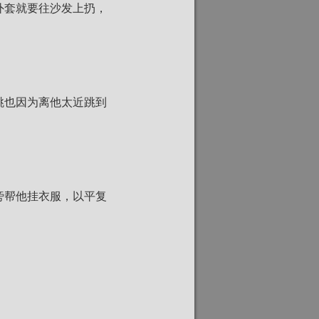
外套就要往沙发上扔，
跳也因为离他太近跳到
旁帮他挂衣服，以平复