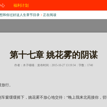
中心
福利计划
想和你过好这人生章节目录
正在阅读
第十七章 姚花雾的阴谋
作者：
木子喵喵
|
发布时间：2015-10-27 13:19:34
|
字数：1740
被放行。
利车窗缓缓摇下，姚花雾不放心地交待：“晚上我来北苑接你，切