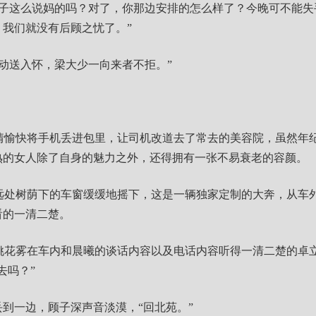
儿子这么说妈的吗？对了，你那边安排的怎么样了？今晚可不能失
我们就没有后顾之忧了。”
动送入怀，梁大少一向来者不拒。”
情愉快将手机丢进包里，让司机改道去了常去的美容院，虽然年
熟的女人除了自身的魅力之外，还得拥有一张不易衰老的容颜。
远处树荫下的车窗缓缓地摇下，这是一辆独家定制的大奔，从车
看的一清二楚。
姚花雾在车内和晨曦的谈话内容以及电话内容听得一清二楚的卓
去吗？”
丢到一边，顾子深声音淡漠，“回北苑。”