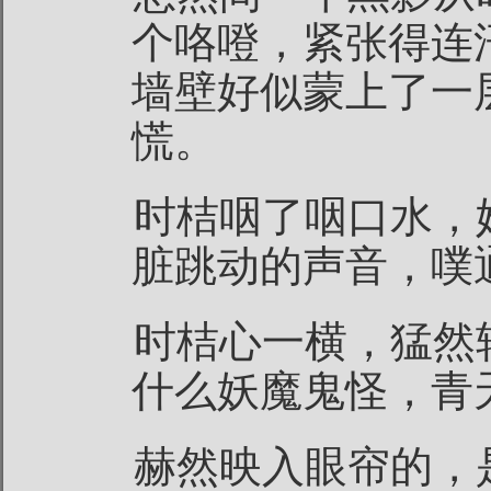
个咯噔，紧张得连
墙壁好似蒙上了一
慌。
时桔咽了咽口水，
脏跳动的声音，噗
时桔心一横，猛然
什么妖魔鬼怪，青
赫然映入眼帘的，