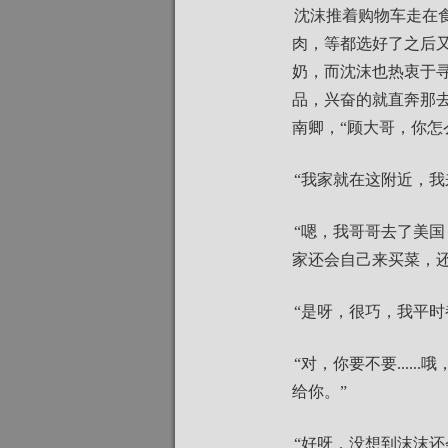
沈沫推着购物车走在
肉，等都选好了之后
奶，而沈沫也热衷于
品，兴奋的就直奔那
南卿，“顾大哥，你怎
“我家就在这附近，我
“嗯，我哥哥去了美
家还会自己来买菜，还
“是呀，很巧，我平时
“对，你要不要...
给你。”
“好呀，没想到沫沫