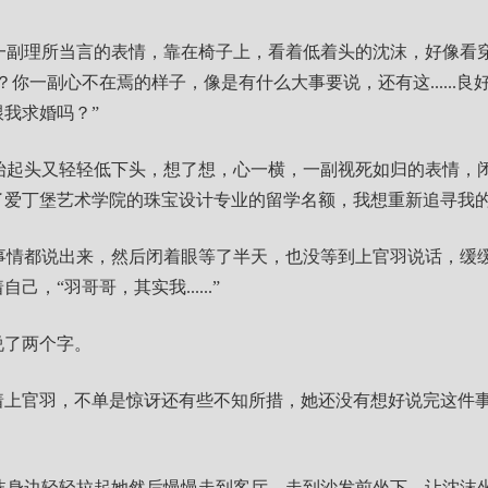
一副理所当言的表情，靠在椅子上，看着低着头的沈沫，好像看
？你一副心不在焉的样子，像是有什么大事要说，还有这......
我求婚吗？”
抬起头又轻轻低下头，想了想，心一横，一副视死如归的表情，闭
了爱丁堡艺术学院的珠宝设计专业的留学名额，我想重新追寻我的
事情都说出来，然后闭着眼等了半天，也没等到上官羽说话，缓
，“羽哥哥，其实我......”
说了两个字。
看着上官羽，不单是惊讶还有些不知所措，她还没有想好说完这件
沫身边轻轻拉起她然后慢慢走到客厅，走到沙发前坐下，让沈沫