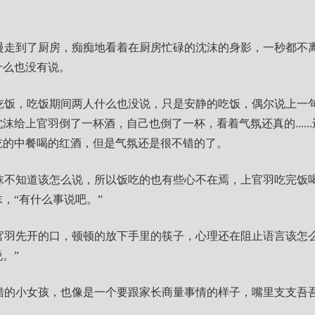
慢走到了厨房，痴痴地看着在厨房忙碌的沈沫的身影，一秒都不
什么也没有说。
吃饭，吃饭期间两人什么也没说，只是安静的吃饭，偶尔说上一
给上官羽倒了一杯酒，自己也倒了一杯，看着气氛还真的......还真
吃的中餐喝的红酒，但是气氛还是很不错的了。
沫不知道该怎么说，所以饭吃的也有些心不在焉，上官羽吃完饭
，“有什么事说吧。”
官羽先开的口，顿顿的放下手里的筷子，心理还在阻止语言该怎么
。”
错的小女孩，也像是一个要跟家长商量事情的样子，嘴里支支吾