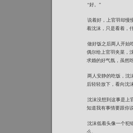
“好。”
说着好，上官羽却慢
着沈沫，只是看着，
做好饭之后两人开始
偶尔给上官羽夹菜，沈沫
求婚的好气氛，虽然
两人安静的吃饭，沈
后轻轻放下，看向沈沫
沈沫没想到这事是上
知道我有事情要跟你说
沈沫低着头像一个犯
么。