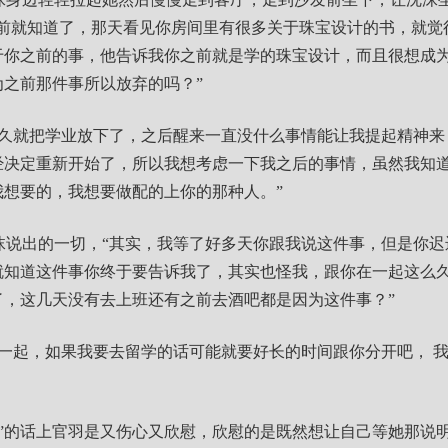
天前就知道了，那天看见你房间里有很多关于珠宝设计的书，就觉
于你之前的事，他告诉我你之前就是学的珠宝设计，而且很想成
为之前那件事所以放弃的吗？”
么久就把学业放下了，之后醒来一直没什么事情能让我提起精神来
经决定重新开始了，所以我想考虑一下我之后的事情，虽然我知
我想要的，我想要做配的上你的那种人。”
沫说出的一切，“其实，我等了好多天你跟我说这件事，但是你迟
就知道这件事你终于要告诉我了，其实也怪我，跟你在一起这么
了，这几天没有去上班还有之前去酒吧都是因为这件事？”
一起，如果我要去留学的话可能就要好长的时间跟你分开吧， 我不知道
她”的话上官羽是又伤心又欣慰，欣慰的是既然想让自己等她那说