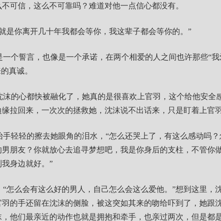
么不可信，这么不可靠吗？难道对他一点信心都没有。
，就是你离开几十年我都会等你，我这辈子都会等你的。”
一个誓言，也像是一个承诺，在两个相爱的人之间也许那些“我爱
来的真诚。
沈沫的心都快被融化了，她真的是很喜欢上官羽，这个给他安全
边缘拉回来，一次次的拯救她，沈沫说不出话来，只是盯着上官
抬手轻轻的擦去她眼角的泪水，“怎么还哭上了，有这么感动吗？
的男朋友？你就放心去追寻梦想吧，我是你身后的支柱，不管你
我身边就好。”
，“怎么会有这么好的男人，自己怎么会这么爱他。”想到这里，
官羽的手还留在沈沫的侧脸，被这突如其来的吻给吓到了，她跟
沫，他们最亲近的动作也就是拥抱和牵手，也亲过两次，但是都