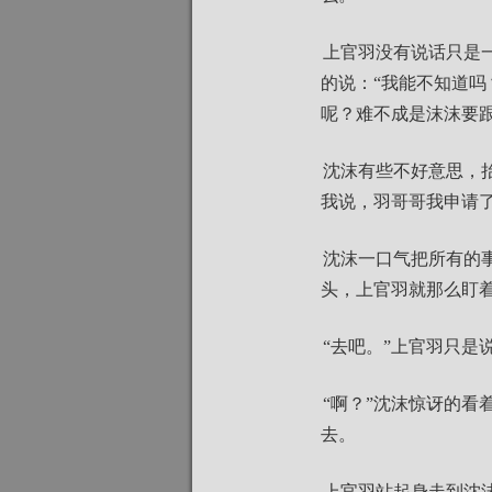
上官羽没有说话只是
的说：“我能不知道吗
呢？难不成是沫沫要跟
沈沫有些不好意思，
我说，羽哥哥我申请
沈沫一口气把所有的
头，上官羽就那么盯着自己
“去吧。”上官羽只是
“啊？”沈沫惊讶的
去。
上官羽站起身走到沈