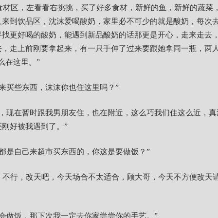
食材区，左看看右挑挑，买了好多食材，新鲜的鱼，新鲜的蔬菜
又来到饮品区，沈沫爱喝酸奶，家里必不可少的就是酸奶，每次
寻找更好喝的酸奶，能遇到新品酸奶的话那更是开心，走来走去
去，走上前刚要拿起来，有一只手伸了过来要跟她拿同一瓶，两
么在这里。”
来买些东西，沫沫你也住这里吗？”
国，现在暂时跟我男朋友住，也在附近，这么巧我们住这么近，真
刚好被我遇到了。”
都是自己来超市买东西的，你这是要做饭？”
...哦，不行，改天吧，今天场合不太适合，顾大哥，今天不方便改
还会做饭，那下次我一定去你家尝尝你的手艺。”