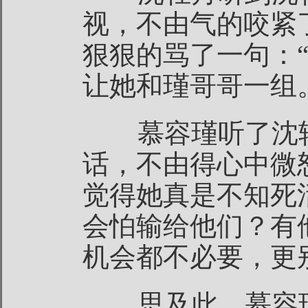
视，不由气的咬紧
狠狠的骂了一句：
让她和瑾哥哥一组
慕容瑾听了沈轻
话，不由得心中微
觉得她真是不知死
会怕输给他们？有
机会都不必要，更
思及此，慕容瑾