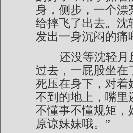
身，侧步，一个漂
给摔飞了出去。沈
发出一身沉闷的痛
还没等沈轻月反
过去，一屁股坐在
死压在身下，对着
不到的地上，嘴里
不懂事不懂规矩，
原谅妹妹哦。”