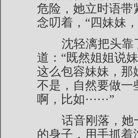
危险，她立时语带
念叨着，“四妹妹
沈轻漓把头靠了
道：“既然姐姐说
这么包容妹妹，那
不是，自然要做一
啊，比如······”
话音刚落，她一
的身子，用手抓着