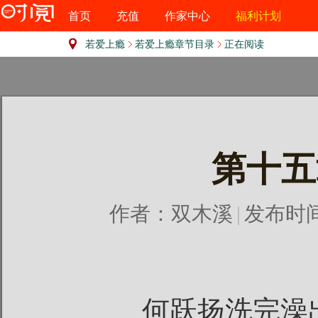
首页
充值
作家中心
福利计划
若爱上瘾
若爱上瘾章节目录
正在阅读
第十五
作者：
双木溪
|
发布时间：2
何跃扬洗完澡出