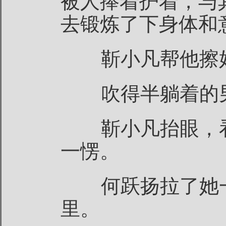
被人捧着护着，与
去锻炼了下身体和
靳小凡帮他擦好
吹得半躺着的男
靳小凡抬眼，看
一愣。
何跃扬拉了她一
里。