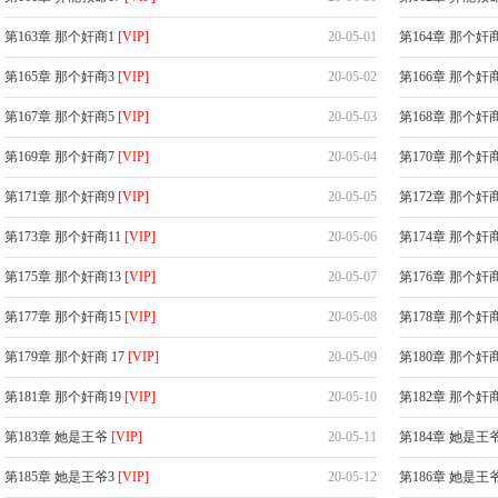
第163章 那个奸商1
[VIP]
20-05-01
第164章 那个奸
第165章 那个奸商3
[VIP]
20-05-02
第166章 那个奸
第167章 那个奸商5
[VIP]
20-05-03
第168章 那个奸
第169章 那个奸商7
[VIP]
20-05-04
第170章 那个奸
第171章 那个奸商9
[VIP]
20-05-05
第172章 那个奸
第173章 那个奸商11
[VIP]
20-05-06
第174章 那个奸
第175章 那个奸商13
[VIP]
20-05-07
第176章 那个奸
第177章 那个奸商15
[VIP]
20-05-08
第178章 那个奸
第179章 那个奸商 17
[VIP]
20-05-09
第180章 那个奸
第181章 那个奸商19
[VIP]
20-05-10
第182章 那个奸
第183章 她是王爷
[VIP]
20-05-11
第184章 她是王
第185章 她是王爷3
[VIP]
20-05-12
第186章 她是王