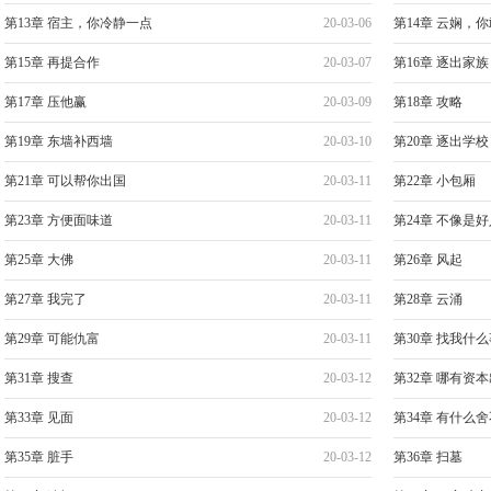
第13章 宿主，你冷静一点
20-03-06
第14章 云娴，
第15章 再提合作
20-03-07
第16章 逐出家族
第17章 压他赢
20-03-09
第18章 攻略
第19章 东墙补西墙
20-03-10
第20章 逐出学校
第21章 可以帮你出国
20-03-11
第22章 小包厢
第23章 方便面味道
20-03-11
第24章 不像是
第25章 大佛
20-03-11
第26章 风起
第27章 我完了
20-03-11
第28章 云涌
第29章 可能仇富
20-03-11
第30章 找我什
第31章 搜查
20-03-12
第32章 哪有资
第33章 见面
20-03-12
第34章 有什么
第35章 脏手
20-03-12
第36章 扫墓