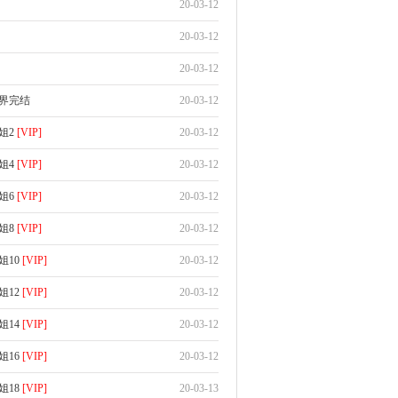
20-03-12
20-03-12
20-03-12
世界完结
20-03-12
姐2
[VIP]
20-03-12
姐4
[VIP]
20-03-12
姐6
[VIP]
20-03-12
姐8
[VIP]
20-03-12
姐10
[VIP]
20-03-12
姐12
[VIP]
20-03-12
姐14
[VIP]
20-03-12
姐16
[VIP]
20-03-12
姐18
[VIP]
20-03-13