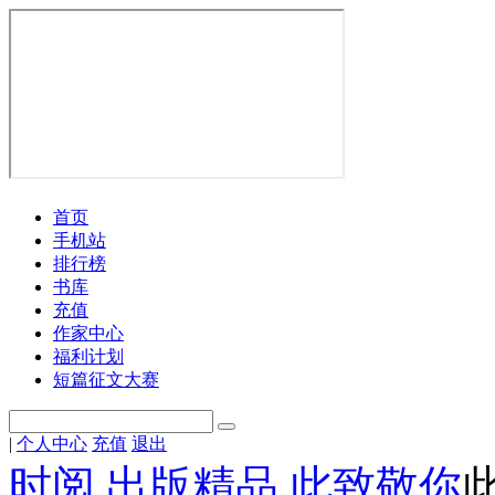
首页
手机站
排行榜
书库
充值
作家中心
福利计划
短篇征文大赛
|
个人中心
充值
退出
时阅
出版精品
此致敬你