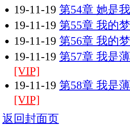
19-11-19
第54章 她
19-11-19
第55章 我
19-11-19
第56章 我
19-11-19
第57章 我
[VIP]
19-11-19
第58章 我
[VIP]
返回封面页