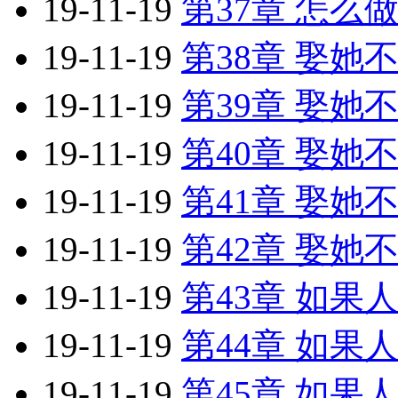
19-11-19
第37章 怎
19-11-19
第38章 娶
19-11-19
第39章 娶
19-11-19
第40章 娶
19-11-19
第41章 娶
19-11-19
第42章 娶
19-11-19
第43章 如
19-11-19
第44章 如
19-11-19
第45章 如