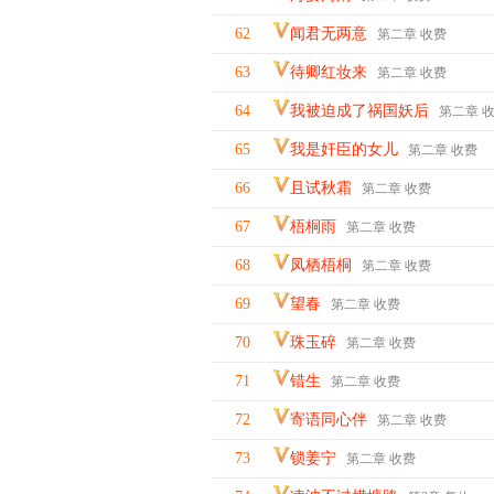
62
闻君无两意
第二章 收费
63
待卿红妆来
第二章 收费
64
我被迫成了祸国妖后
第二章 
65
我是奸臣的女儿
第二章 收费
66
且试秋霜
第二章 收费
67
梧桐雨
第二章 收费
68
凤栖梧桐
第二章 收费
69
望春
第二章 收费
70
珠玉碎
第二章 收费
71
错生
第二章 收费
72
寄语同心伴
第二章 收费
73
锁姜宁
第二章 收费