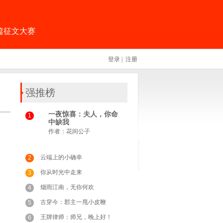
篇征文大赛
登录
|
注册
强推榜
一夜惊喜：夫人，你命
1
中缺我
作者：
花间公子
云端上的小确幸
2
你从时光中走来
3
烟雨江南，无你何欢
4
古穿今：郡主一甩小皮鞭
5
王牌律师：师兄，晚上好！
6