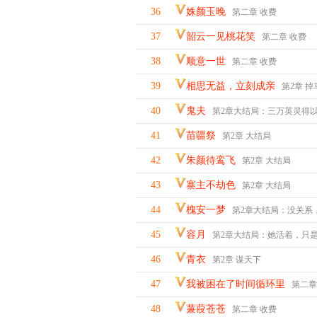
36
姝颜玉晚
第二章 收费
37
韶云一见桃花笑
第二章 收费
38
顺意一世
第二章 收费
39
相思无益，立刻成亲
第2章 掉
40
鬼夫
第2章大结局：三万英灵得
41
苗疆祭
第2章 大结局
42
朱颜待鸾飞
第2章 大结局
43
寨主不劫色
第2章 大结局
44
槐安一梦
第2章大结局：没关系，谢
45
容月
第2章大结局：她活着，只是以阿月
46
青衣
第2章 谋天下
47
我被困在了时间循环里
第二章
48
蒹葭苍苍
第二章 收费