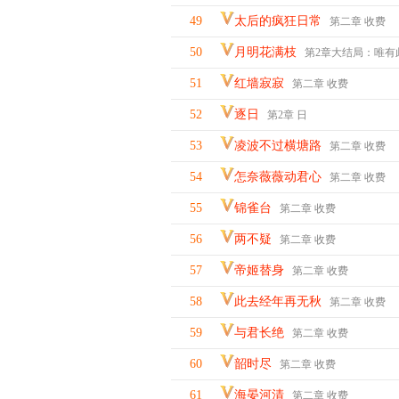
49
太后的疯狂日常
第二章 收费
50
月明花满枝
第2章大结局：唯有
51
红墙寂寂
第二章 收费
52
逐日
第2章 日
53
凌波不过横塘路
第二章 收费
54
怎奈薇薇动君心
第二章 收费
55
锦雀台
第二章 收费
56
两不疑
第二章 收费
57
帝姬替身
第二章 收费
58
此去经年再无秋
第二章 收费
59
与君长绝
第二章 收费
60
韶时尽
第二章 收费
61
海晏河清
第二章 收费