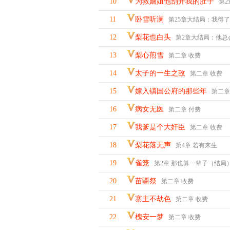
10
为救嫡姐他剖开我的肚子
第2章大
11
卧雪听澜
第25章大结局：我得了我
12
梨花也白头
第2章大结局：他总
13
梨心煎雪
第二章 收费
14
太子的一生之敌
第二章 收费
15
嫁入镇国公府的那些年
第二章
16
病女无医
第二章 付费
17
我爹是个大奸臣
第二章 收费
18
梨花落无声
第4章 若有来生
19
雀笼
第2章 那也算一辈子（结局
20
苗疆祭
第二章 收费
21
寨主不劫色
第二章 收费
22
槐安一梦
第二章 收费