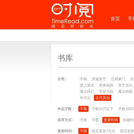
首页
手
书库
分类：
不限
穿越架空
总裁豪门
女
爱上诡夫
青春校园
东方玄幻
魔法科幻
异世大陆
魔法校园
年代文
古代其他
作品字数：
不限
字数30万以下
字数30到
排序方式：
不限
字数
更新时间
创建时
更新时间：
不限
最后更新3天内
最后更新