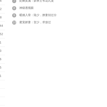
06
妃卿莫属：妖孽王爷花式宠
7
神级透视眼
8
02
暖婚入骨：陆少，撩妻别过分
9
58
蜜宠娇妻：贺少，求放过
10
:44
:52
01
53
26
45
11