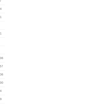
07
54
01
31
:06
:57
:36
:00
34
09