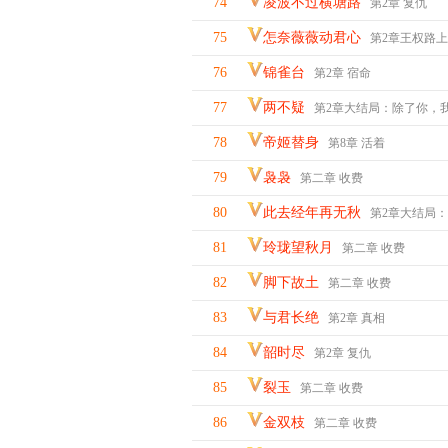
74
凌波不过横塘路
第2章 复仇
75
怎奈薇薇动君心
第2章王权路上没有对
76
锦雀台
第2章 宿命
77
两不疑
第2章大结局：除了你，我身边不
78
帝姬替身
第8章 活着
79
袅袅
第二章 收费
80
此去经年再无秋
第2章大结局：我喜欢他就应
81
玲珑望秋月
第二章 收费
82
脚下故土
第二章 收费
83
与君长绝
第2章 真相
84
韶时尽
第2章 复仇
85
裂玉
第二章 收费
86
金双枝
第二章 收费