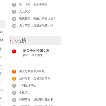
第一宠婚，蜜恋小甜妻
7
尤尤我心
8
夜夜笙歌：傲娇女帝有点甜！
9
天才萌宝，总裁爹地放大招
10
:40
点击榜
:14
35
陆公子的绯闻女友
1
作者：
半支烟头
49
07
美女总裁的贴身司机
2
00
危情婚爱，总裁宠妻如命
3
48
一初见便倾心
4
:57
合租情人
5
48
妃卿莫属：妖孽王爷花式宠
6