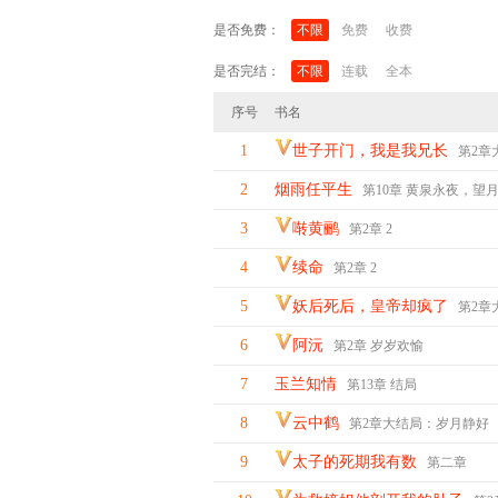
是否免费：
不限
免费
收费
是否完结：
不限
连载
全本
序号
书名
1
世子开门，我是我兄长
第2章大结
2
烟雨任平生
第10章 黄泉永夜，望
3
啭黄鹂
第2章 2
4
续命
第2章 2
5
妖后死后，皇帝却疯了
第2章大结局
6
阿沅
第2章 岁岁欢愉
7
玉兰知情
第13章 结局
8
云中鹤
第2章大结局：岁月静好
9
太子的死期我有数
第二章