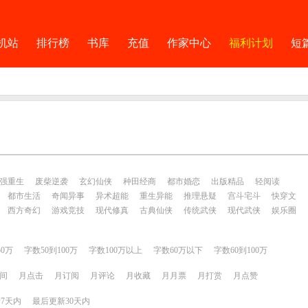
机站
排行榜
书库
充值
作家中心
福利计划
短
强重生
废柴逆袭
玄幻仙侠
种田经商
都市婚恋
出版精品
轻阅读
都市生活
奇闻异事
异术超能
重生异能
推理悬疑
宫斗宅斗
快穿文
西方奇幻
游戏竞技
现代修真
古典仙侠
传统武侠
现代武侠
娱乐圈
50万
字数50到100万
字数100万以上
字数60万以下
字数60到100万
间
月点击
月订阅
月评论
月收藏
月月票
月打赏
月点赞
7天内
最后更新30天内